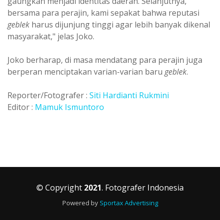
gaungkan menjadi identitas daerah. Selanjutnya,
bersama para perajin, kami sepakat bahwa reputasi
geblek
harus dijunjung tinggi agar lebih banyak dikenal
masyarakat," jelas Joko.
Joko berharap, di masa mendatang para perajin juga
berperan menciptakan varian-varian baru
geblek
.
Reporter/Fotografer :
Siti Hardianti Rukmini
Editor :
Mamuk Ismuntoro
© Copyright
2021
. Fotografer Indonesia
Powered by
Sportax Advertising