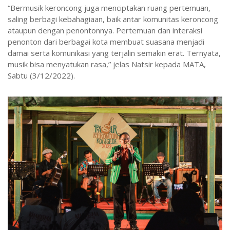
“Bermusik keroncong juga menciptakan ruang pertemuan,
saling berbagi kebahagiaan, baik antar komunitas keroncong
ataupun dengan penontonnya. Pertemuan dan interaksi
penonton dari berbagai kota membuat suasana menjadi
damai serta komunikasi yang terjalin semakin erat. Ternyata,
musik bisa menyatukan rasa,” jelas Natsir kepada MATA,
Sabtu (3/12/2022).