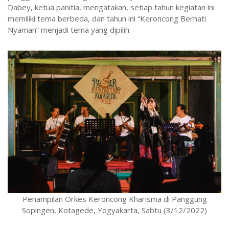
Dabey, ketua panitia, mengatakan, setiap tahun kegiatan ini
memiliki tema berbeda, dan tahun ini “Keroncong Berhati
Nyaman” menjadi tema yang dipilih.
Penampilan Orkes Keroncong Kharisma di Panggung
Sopingen, Kotagede, Yogyakarta, Sabtu (3/12/2022)