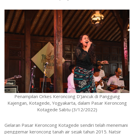
Penampilan Orkes Keroncong D’Jancuk di Panggung
Kajengan, Kotagede, Yogyakarta, dalam Pasar Keroncong
Kotagede Sabtu (3/12/2022)
Gelaran Pasar Keroncong Kotagede sendiri telah menemani
penggemar keroncong tanah air sejak tahun 2015. Natsir