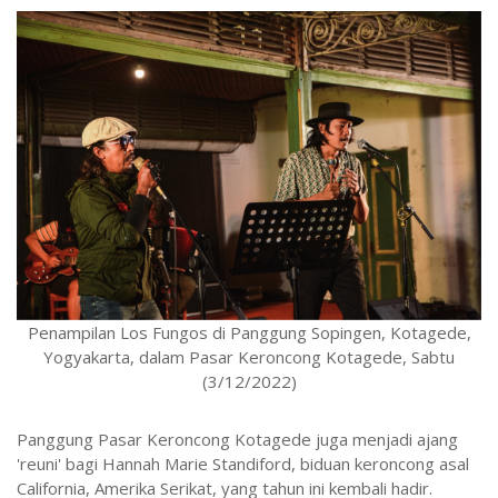
Penampilan Los Fungos di Panggung Sopingen, Kotagede,
Yogyakarta, dalam Pasar Keroncong Kotagede, Sabtu
(3/12/2022)
Panggung Pasar Keroncong Kotagede juga menjadi ajang
'reuni' bagi Hannah Marie Standiford, biduan keroncong asal
California, Amerika Serikat, yang tahun ini kembali hadir.