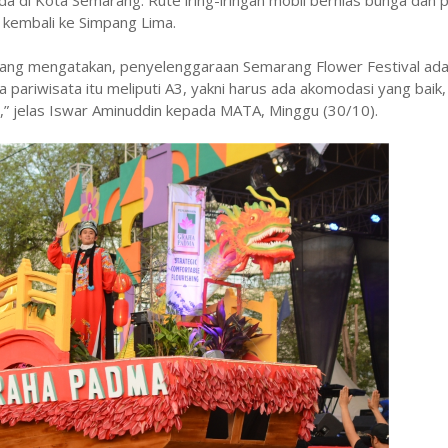
i Kota Semarang. Rute iring-iringan mobil berhias bunga dan pen
 kembali ke Simpang Lima.
rang mengatakan, penyelenggaraan Semarang Flower Festival ad
pariwisata itu meliputi A3, yakni harus ada akomodasi yang baik, 
si,” jelas Iswar Aminuddin kepada MATA, Minggu (30/10).